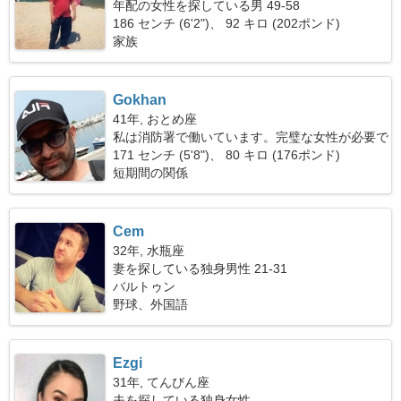
年配の女性を探している男 49-58
186 センチ (6'2")、 92 キロ (202ポンド)
家族
Gokhan
41年, おとめ座
私は消防署で働いています。完璧な女性が必要で
す
171 センチ (5'8")、 80 キロ (176ポンド)
短期間の関係
Cem
32年, 水瓶座
妻を探している独身男性 21-31
バルトゥン
野球、外国語
Ezgi
31年, てんびん座
夫を探している独身女性