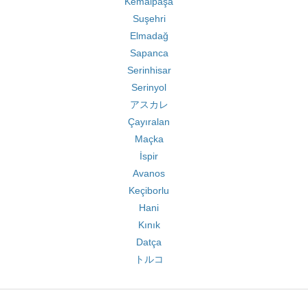
Kemalpaşa
Suşehri
Elmadağ
Sapanca
Serinhisar
Serinyol
アスカレ
Çayıralan
Maçka
İspir
Avanos
Keçiborlu
Hani
Kınık
Datça
トルコ