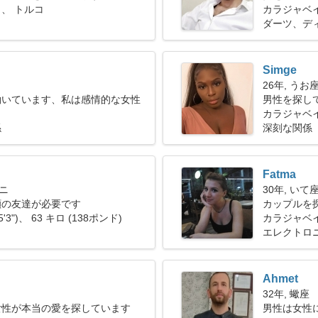
、 トルコ
カラジャベ
ダーツ、デ
Simge
26年, うお
働いています、私は感情的な女性
男性を探し
イ
カラジャベ
係
深刻な関係
Fatma
ミニ
30年, いて
顔の友達が必要です
カップルを
5'3")、 63 キロ (138ポンド)
カラジャベ
エレクトロ
Ahmet
32年, 蠍座
女性が本当の愛を探しています
男性は女性に