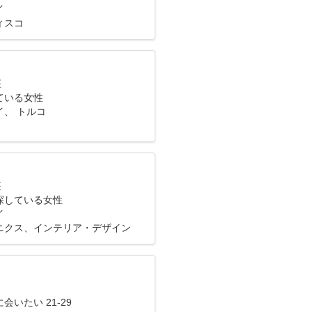
イ
ィスコ
座
ている女性
イ、 トルコ
座
探している女性
イ
ニクス、インテリア・デザイン
会いたい 21-29