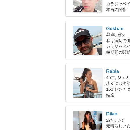
カラジャベイ
本当の関係
Gokhan
41年, ガン
私は病院で
が必要です
カラジャベ
短期間の関
Rabia
45年, ジェ
歩くには笑
158 センチ (
結婚
Dilan
27年, ガン
素晴らしい