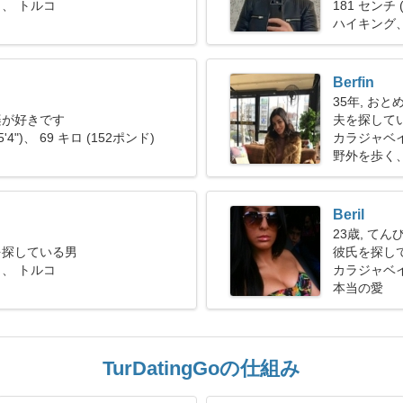
、 トルコ
181 センチ (
ハイキング
Berfin
35年, おと
楽が好きです
夫を探してい
5'4")、 69 キロ (152ポンド)
カラジャベ
野外を歩く
Beril
23歳, てん
を探している男
彼氏を探し
、 トルコ
カラジャベ
本当の愛
TurDatingGoの仕組み