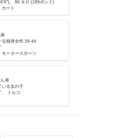
6'0")、 86 キロ (189ポンド)
、カート
め座
る独身女性 39-44
イ
、モータースポーツ
びん座
ている女の子
イ、 トルコ